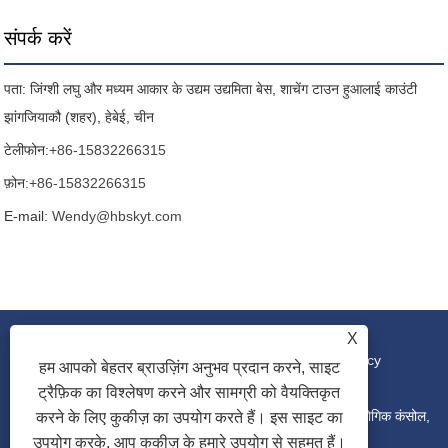
संपर्क करें
पता: जिंग्शी लघु और मध्यम आकार के उद्यम उद्यमिता बेस, शाचेंग टाउन हुआलाई काउंटी
झांगजियाकौ (शहर), हेबेई, चीन
टेलीफोन:
+86-15832266315
फ़ोन:
+86-15832266315
E-mail:
Wendy@hbskyt.com
X
लिंक
|
Sitemap
|
RSS
|
XML
|
Privacy Policy
हम आपको बेहतर ब्राउज़िंग अनुभव प्रदान करने, साइट
ट्रैफ़िक का विश्लेषण करने और सामग्री को वैयक्तिकृत
कॉपीराइट © 2022 हेबेई शौके युआनटुओ टेक्नोलॉजी कं, लिमिटेड - औद्योगिक कंसोल,
करने के लिए कुकीज़ का उपयोग करते हैं। इस साइट का
उपयोग करके, आप कुकीज़ के हमारे उपयोग से सहमत हैं।