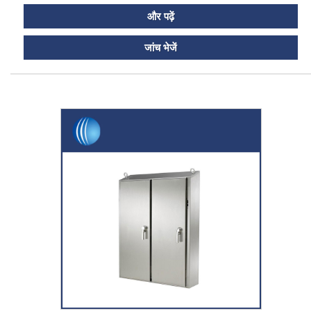
और पढ़ें
जांच भेजें