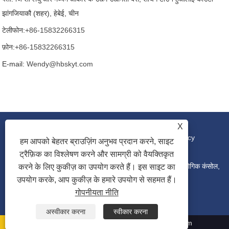
झांगजियाकौ (शहर), हेबेई, चीन
टेलीफोन:
+86-15832266315
फ़ोन:
+86-15832266315
E-mail:
Wendy@hbskyt.com
X
लिंक
|
Sitemap
|
RSS
|
XML
|
Privacy Policy
हम आपको बेहतर ब्राउज़िंग अनुभव प्रदान करने, साइट
ट्रैफ़िक का विश्लेषण करने और सामग्री को वैयक्तिकृत
कॉपीराइट © 2022 हेबेई शौके युआनटुओ टेक्नोलॉजी कं, लिमिटेड - औद्योगिक कंसोल,
करने के लिए कुकीज़ का उपयोग करते हैं। इस साइट का
उपयोग करके, आप कुकीज़ के हमारे उपयोग से सहमत हैं।
गोपनीयता नीति
वितरण बॉक्स, आईटी रैक कैबिनेट - सर्वाधिकार सुरक्षित
अस्वीकार करना
स्वीकार करना
Wendy@hbskyt.com
+86-15832266315