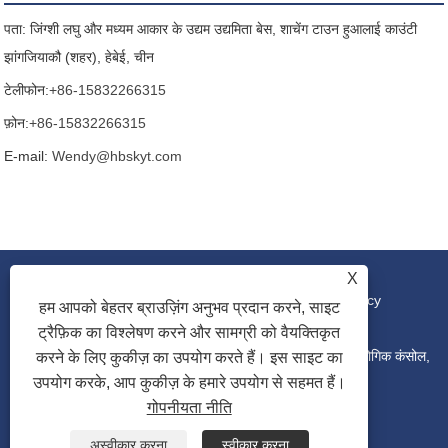
पता: जिंग्शी लघु और मध्यम आकार के उद्यम उद्यमिता बेस, शाचेंग टाउन हुआलाई काउंटी
झांगजियाकौ (शहर), हेबेई, चीन
टेलीफोन:
+86-15832266315
फ़ोन:
+86-15832266315
E-mail:
Wendy@hbskyt.com
X
लिंक
|
Sitemap
|
RSS
|
XML
|
Privacy Policy
हम आपको बेहतर ब्राउज़िंग अनुभव प्रदान करने, साइट
ट्रैफ़िक का विश्लेषण करने और सामग्री को वैयक्तिकृत
कॉपीराइट © 2022 हेबेई शौके युआनटुओ टेक्नोलॉजी कं, लिमिटेड - औद्योगिक कंसोल,
करने के लिए कुकीज़ का उपयोग करते हैं। इस साइट का
उपयोग करके, आप कुकीज़ के हमारे उपयोग से सहमत हैं।
गोपनीयता नीति
वितरण बॉक्स, आईटी रैक कैबिनेट - सर्वाधिकार सुरक्षित
अस्वीकार करना
स्वीकार करना