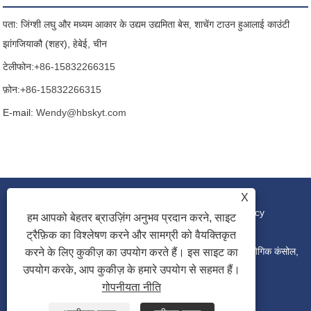
पता: जिंग्शी लघु और मध्यम आकार के उद्यम उद्यमिता बेस, शाचेंग टाउन हुआलाई काउंटी
झांगजियाकौ (शहर), हेबेई, चीन
टेलीफोन:
+86-15832266315
फ़ोन:
+86-15832266315
E-mail:
Wendy@hbskyt.com
X
लिंक
|
Sitemap
|
RSS
|
XML
|
Privacy Policy
हम आपको बेहतर ब्राउज़िंग अनुभव प्रदान करने, साइट
ट्रैफ़िक का विश्लेषण करने और सामग्री को वैयक्तिकृत
कॉपीराइट © 2022 हेबेई शौके युआनटुओ टेक्नोलॉजी कं, लिमिटेड - औद्योगिक कंसोल,
करने के लिए कुकीज़ का उपयोग करते हैं। इस साइट का
उपयोग करके, आप कुकीज़ के हमारे उपयोग से सहमत हैं।
गोपनीयता नीति
वितरण बॉक्स, आईटी रैक कैबिनेट - सर्वाधिकार सुरक्षित