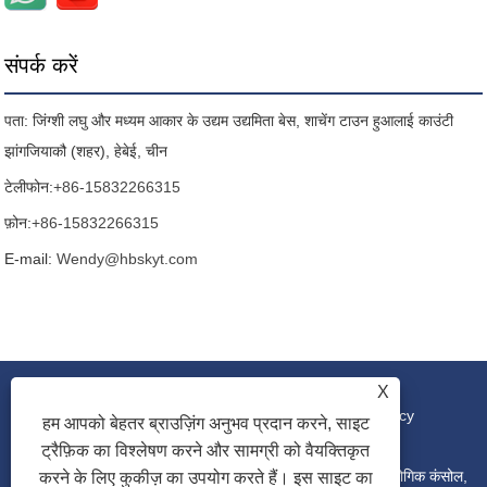
संपर्क करें
पता: जिंग्शी लघु और मध्यम आकार के उद्यम उद्यमिता बेस, शाचेंग टाउन हुआलाई काउंटी
झांगजियाकौ (शहर), हेबेई, चीन
टेलीफोन:
+86-15832266315
फ़ोन:
+86-15832266315
E-mail:
Wendy@hbskyt.com
X
लिंक
|
Sitemap
|
RSS
|
XML
|
Privacy Policy
हम आपको बेहतर ब्राउज़िंग अनुभव प्रदान करने, साइट
ट्रैफ़िक का विश्लेषण करने और सामग्री को वैयक्तिकृत
कॉपीराइट © 2022 हेबेई शौके युआनटुओ टेक्नोलॉजी कं, लिमिटेड - औद्योगिक कंसोल,
करने के लिए कुकीज़ का उपयोग करते हैं। इस साइट का