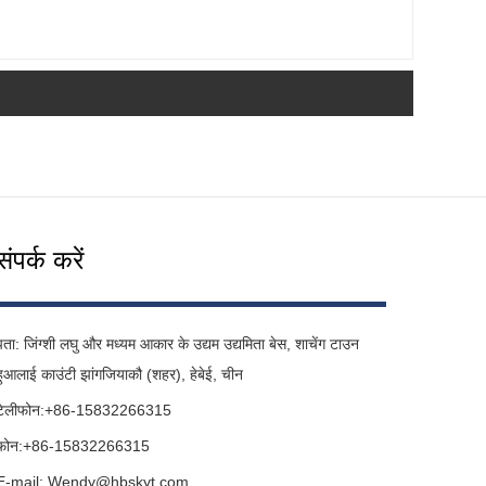
संपर्क करें
पता: जिंग्शी लघु और मध्यम आकार के उद्यम उद्यमिता बेस, शाचेंग टाउन
हुआलाई काउंटी झांगजियाकौ (शहर), हेबेई, चीन
टेलीफोन:
+86-15832266315
फ़ोन:
+86-15832266315
E-mail:
Wendy@hbskyt.com