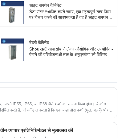
साइट समर्थन कैबिनेट
डेटा सेंटर स्थापित करते समय, एक महत्वपूर्ण तत्व जिस
पर विचार करने की आवश्यकता है वह है साइट समर्थन
कैबिनेट। Shouke® में, हम यह सुनिश्चित करने के लिए
पेशेवर साइट सहायता कैबिनेट सेवाएँ प्रदान करते हैं कि
आपका डेटा सेंटर सहजता से संचालित हो।
बैटरी कैबिनेट
Shouke® आवासीय से लेकर औद्योगिक और उपयोगिता-
पैमाने की परियोजनाओं तक के अनुप्रयोगों की विशिष्ट
ऊर्जा भंडारण आवश्यकताओं को पूरा करने के लिए कस्टम-
मेड बैटरी कैबिनेट बनाती है। ये कस्टम कैबिनेट अद्वितीय
आवश्यकताओं को पूरा करते हैं और मौजूदा सिस्टम के साथ
इष्टतम प्रदर्शन, सुरक्षा और एकीकरण प्रदान करते हैं।
समय, आपने IP55, IP65, या IP68 जैसे शब्दों का सामना किया होगा। ये कोड
संदर्भित करते हैं, जो वर्गीकृत करता है कि एक बाड़ा ठोस कणों (धूल, मलबे) और
र से चीन-व्यापार प्रतिनिधिमंडल से मुलाकात की