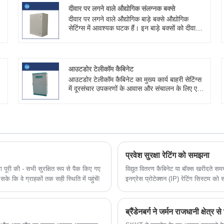
दीवार पर लगने वाले औद्योगिक संलग्नक बक्से
दीवार पर लगने वाले औद्योगिक बाड़े बक्से औद्योगिक
सेटिंग्स में आवश्यक घटक हैं। इन बाड़े बक्सों को दीवारों
पर सुरक्षित रूप से लगाकर, व्यवसाय स्थान के उपयोग को
अनुकूलित कर सकते हैं, उपकरण सुरक्षा बढ़ा सकते हैं और
रखरखाव प्रक्रियाओं को सुव्यवस्थित कर सकते हैं।
Shouke® बिजली वितरण कैबिनेट, आउटडोर कैबिनेट
आउटडोर टेलीकॉम कैबिनेट
और अन्य उत्पादों का एक पेशेवर निर्माता है। हमारे पास
आउटडोर टेलीकॉम कैबिनेट का मुख्य कार्य बाहरी सेटिंग्स
उन्नत तकनीक है और हम उत्पाद की गुणवत्ता को सख्ती से
में दूरसंचार उपकरणों के आवास और संचालन के लिए एक
नियंत्रित करते हैं।
सुरक्षात्मक, संगठित और कुशल वातावरण प्रदान करने पर
।
केंद्रित है। SKYT® व्यापक तकनीकी सहायता और
बिक्री के बाद सेवा प्रदान करता है।
प्रवेश सुरक्षा रेटिंग को समझना
 पूरी की - सभी सुरक्षित रूप से पैक किए गए
विद्युत वितरण कैबिनेट या बॉक्स खरीदते 
के कि वे ग्राहकों तक सही स्थिति में पहुंचें!
इनग्रेस प्रोटेक्शन (IP) रेटिंग सिस्टम को 
पानी से कितनी अच्छी तरह सुरक्षित है।
ब्रैंडेनबर्ग ने जर्मन राजधानी क्षेत्