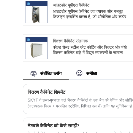
आउटडोर यूपीएस कैबिनेट
आउटडोर यूपीएस कैबिनेट एक व्यापक और मजबूत
डिजाइन प्रदर्शित करता है, जो औद्योगिक और कठोर
वातावरणों के लिए आदर्श है जहां विश्वसनीय शक्ति और
सुरक्षा महत्वपूर्ण है। SKYT® के पास यह सुनिश्चित
करने के लिए एक कुशल लॉजिस्टिक्स प्रबंधन प्रणाली है
कि उत्पादों को ग्राहकों के निर्दिष्ट स्थानों पर समय पर
वितरण कैबिनेट संलग्नक
पहुंचाया जाए।
कोल्ड रोल्ड स्टील प्लेट कोटिंग और फिल्टर और पंखे
वितरण कैबिनेट बाड़े में विद्युत उपकरणों के सामान्य
संचालन को सुनिश्चित करने और सेवा जीवन को बढ़ाने में
महत्वपूर्ण भूमिका निभाते हैं। हम SKYT® चीन एजेंट हैं
संबंधित ब्लॉग
समीक्षा
वितरण कैबिनेट शिपमेंट
SKYT ने उच्च-गुणवत्ता वाले वितरण कैबिनेटों के एक बैच की पैकिंग और लोडिंग
(वाटरप्रूफ फिल्म + प्रबलित स्ट्रैपिंग, निश्चित रूप से) ताकि यह सुनिश्चित हो स
नेटवर्क कैबिनेट को कैसे समझें?