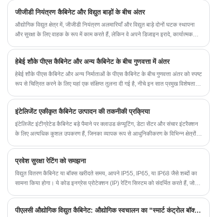
जीजीडी नियंत्रण कैबिनेट और विद्युत बाड़ों के बीच अंतर
औद्योगिक विद्युत क्षेत्र में, जीजीडी नियंत्रण अलमारियाँ और विद्युत बाड़े दोनों घटक स्थापना
और सुरक्षा के लिए वाहक के रूप में काम करते हैं, लेकिन वे अपने डिजाइन इरादे, कार्यात्मक
सीमाओं और अनुप्रयोग तर्क में काफी भिन्न होते हैं।
हेबेई शौके पीएस कैबिनेट और अन्य कैबिनेट के बीच गुणवत्ता में अंतर
हेबेई शौके पीएस कैबिनेट और अन्य निर्माताओं के पीएस कैबिनेट के बीच गुणवत्ता अंतर को स्पष्ट
रूप से चित्रित करने के लिए यहां एक संक्षिप्त तुलना दी गई है, नीचे इन सात प्रमुख विशेषताओं
पर ध्यान दें
इंटेलिजेंट एकीकृत कैबिनेट उत्पादन की तकनीकी प्रक्रिया
इंटेलिजेंट इंटीग्रेटेड कैबिनेट बड़े पैमाने पर क्लाउड कंप्यूटिंग, डेटा सेंटर और संचार इंटरैक्शन
के लिए अत्यधिक कुशल उपकरण हैं, जिनका व्यापक रूप से आधुनिकीकरण के विभिन्न क्षेत्रों में
उपयोग किया जाता है।
प्रवेश सुरक्षा रेटिंग को समझना
विद्युत वितरण कैबिनेट या बॉक्स खरीदते समय, आपने IP55, IP65, या IP68 जैसे शब्दों का
सामना किया होगा। ये कोड इनग्रेस प्रोटेक्शन (IP) रेटिंग सिस्टम को संदर्भित करते हैं, जो
वर्गीकृत करता है कि एक बाड़ा ठोस कणों (धूल, मलबे) और पानी से कितनी अच्छी तरह सुरक्षित
है।
पीएलसी औद्योगिक विद्युत कैबिनेट: औद्योगिक स्वचालन का "स्मार्ट कंट्रोल बॉक्स"।