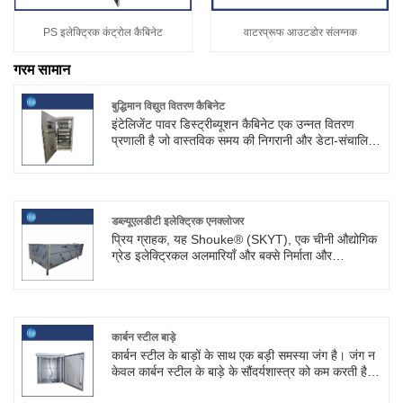
PS इलेक्ट्रिक कंट्रोल कैबिनेट
वाटरप्रूफ आउटडोर संलग्नक
गरम सामान
बुद्धिमान विद्युत वितरण कैबिनेट
इंटेलिजेंट पावर डिस्ट्रीब्यूशन कैबिनेट एक उन्नत वितरण
प्रणाली है जो वास्तविक समय की निगरानी और डेटा-संचालित
अंतर्दृष्टि प्रदान करती है। Shouke® आपूर्तिकर्ता का
बुद्धिमान वितरण कैबिनेट तुरंत दोषों का पता लगा सकता है और
उन्हें कम कर सकता है, जिससे डाउनटाइम को कम करने और
नेटवर्क को होने वाले नुकसान को रोकने में मदद मिलती है।
डब्ल्यूएलडीटी इलेक्ट्रिक एनक्लोजर
प्रिय ग्राहक, यह Shouke® (SKYT), एक चीनी औद्योगिक
ग्रेड इलेक्ट्रिकल अलमारियाँ और बक्से निर्माता और
आपूर्तिकर्ता है। हमारे द्वारा उत्पादित WLDT इलेक्ट्रिक
एनक्लोजर स्टेनलेस स्टील से बने होते हैं और OEM अनुकूलन
को स्वीकार करते हैं।
कार्बन स्टील बाड़े
कार्बन स्टील के बाड़ों के साथ एक बड़ी समस्या जंग है। जंग न
केवल कार्बन स्टील के बाड़े के सौंदर्यशास्त्र को कम करती है,
बल्कि इसकी कार्यक्षमता को भी ख़राब करती है। Shouke®